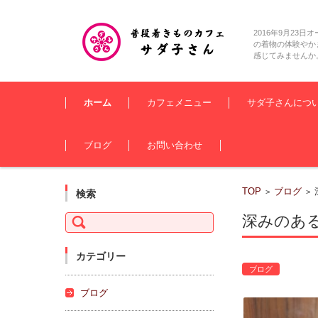
2016年9月2
の着物の体験やか
感じてみませんか
コンテンツに移動
ホーム
カフェメニュー
サダ子さんにつ
ブログ
お問い合わせ
TOP
ブログ
>
>
検索
検
深みのあ
索:
カテゴリー
ブログ
ブログ