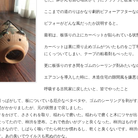
ここまでの道のりはかなり劇的ビフォーアフターな
ビフォーがどんな風だったか説明すると。
最初は、板張りの上にカーペットが貼られている状
カーペットは裏に滑り止めゴムがついたものをご丁
にくっついてしまい、テープの粘着剤もべったり。
更に板張りのすき間をゴムのシーリング剤みたいな
エアコンを導入した時に、木造住宅の隙間風を嫌悪
呼吸する古民家に戻したいと、皆でやったこと
引っぱがして、板についている厄介なベタベタや、ゴムのシーリングを剥がす
間がかかりましたが、元の状態まで戻しました。
リをかけて、ささくれを取り、稲わらで磨いた。稲わらで磨くと木にツヤが出
なってたので、柿渋を塗布。これで色合いがグッと良くなった。柿渋はものすご
臭さなので、しばらく嗅いでたら何だか慣れるし、乾くと臭くないです。柿渋
す。あの臭いでウイルスも死ぬのかな。