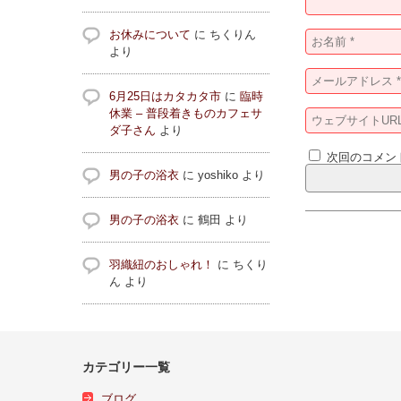
お休みについて
に
ちくりん
より
6月25日はカタカタ市
に
臨時
休業 – 普段着きものカフェサ
ダ子さん
より
次回のコメン
男の子の浴衣
に
yoshiko
より
男の子の浴衣
に
鶴田
より
羽織紐のおしゃれ！
に
ちくり
ん
より
カテゴリー一覧
ブログ