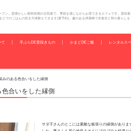
3日オープン。昔懐かしい昭和初期の古民家で、季節を感じながらお茶できるカフェです。普段着
まどでのごはんの炊き方体験もできます(要予約)。趣のある津屋崎で衣食住と和の暮らしを
。
いて
手ぶらDE普段きもの
かまどDEご飯
レンタルス
深みのある色合いをした縁側
る色合いをした縁側
サダ子さんのとこには素敵な板張りの縁側がありま
した。豚さんも居心地良さそうにブウブウと蚊遣り