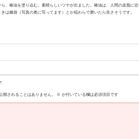
から、椿油を塗り込む。素晴らしいツヤが出ました。椿油は、人間の皮脂に近
ときは糠袋（写真の奥に写ってます）とか稲わらで磨いたら良さそうです。
す
公開されることはありません。
※
が付いている欄は必須項目です